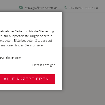
b2b@grafik-werkstatt.de
+49 (5241) 211 67 0
etrieb der Seite und für die Steuerung
en, für Supporteinstellungen oder zur
möchten. Bitte beachten Sie, dass auf
ormationen finden Sie in unseren
sonalisierung
Details anzeigen
ALLE AKZEPTIEREN